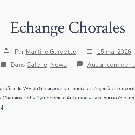
Echange Chorales
Date
Auteur
Par
Martine Gardette
15 mai 2026
de
de
publication
la
Catégories
Dans
Galerie
,
News
Aucun commenta
publication
ofité du WE du 8 mai pour se rendre en Anjou à la rencont
s Chemins » et « Symphonie d’Automne » avec qui un échange
…]