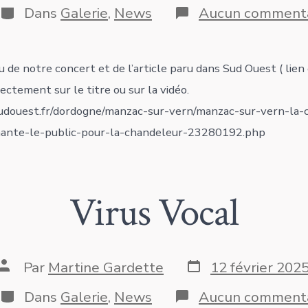
publication
la
Catégories
Dans
Galerie
,
News
Aucun commenta
publication
u de notre concert et de l’article paru dans Sud Ouest ( lie
rectement sur le titre ou sur la vidéo.
udouest.fr/dordogne/manzac-sur-vern/manzac-sur-vern-la-
nte-le-public-pour-la-chandeleur-23280192.php
Virus Vocal
Date
Auteur
Par
Martine Gardette
12 février 202
de
de
publication
la
Catégories
Dans
Galerie
,
News
Aucun commenta
publication