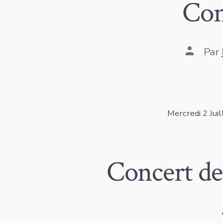
Con
Auteur
Par
de
la
publica
Mercredi 2 Juil
Concert de