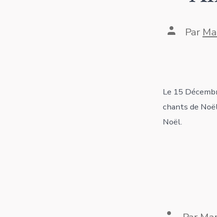
Auteur
Par
Ma
de
la
publicatio
Le 15 Décembre
chants de Noël
Noël.
Auteur
Par
Mar