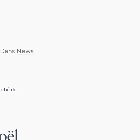
égories
Dans
News
rché de
oël