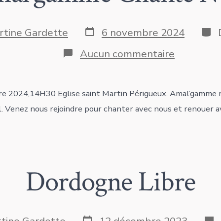
Date
Caté
rtine Gardette
6 novembre 2024
de
publication
sur
Aucun commentaire
n
Amal’ga
Chante
Noël
 2024,14H30 Eglise saint Martin Périgueux. Amal’gamme re
. Venez nous rejoindre pour chanter avec nous et renouer a
Dordogne Libre
Date
Cat
tine Gardette
12 décembre 2023