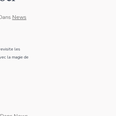
gories
Dans
News
mme
visite les
vec la magie de
égories
Dans
News