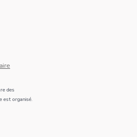
Place
Saint
Martin
sur
ire
Echange
Chorales
re des
 est organisé.