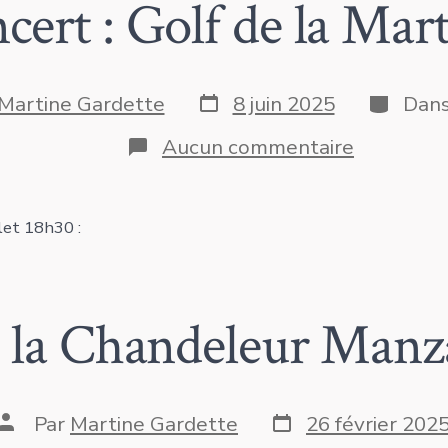
cert : Golf de la Mart
Date
Catégor
Martine Gardette
8 juin 2025
Dan
de
publication
sur
Aucun commentaire
tion
Concert
:
Golf
de
let 18h30 :
la
Marterie
 la Chandeleur Manz
Date
Auteur
Par
Martine Gardette
26 février 202
de
de