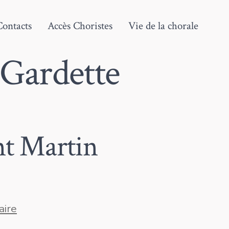
Contacts
Accès Choristes
Vie de la chorale
Gardette
nt Martin
sur
ire
Répétition
publique