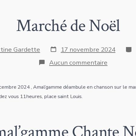
Marché de Noël
Date
Cat
tine Gardette
17 novembre 2024
de
publication
sur
Aucun commentaire
Marché
de
Noël
écembre 2024 , Amal’gamme déambule en chanson sur le ma
ez vous 11heures, place saint Louis.
al’gamme Chante N