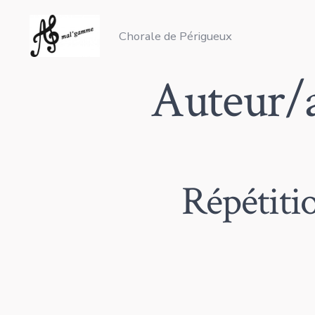
Aller
au
Chorale de Périgueux
contenu
Auteur/a
Répétiti