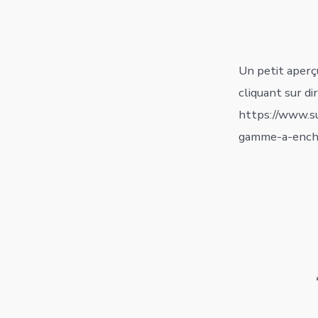
Un petit aperç
cliquant sur di
https://www.s
gamme-a-encha