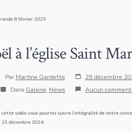
Grande 8 février 2025
l à l’église Saint Ma
Date
uteur
Par
Martine Gardette
29 décembre 20
de
e
publication
Catégories
Dans
Galerie
,
News
Aucun commenta
blication
 cette vidéo vous pourrez suivre l’intégralité de notre concer
e 15 décembre 2024: