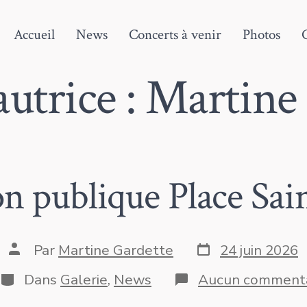
Accueil
News
Concerts à venir
Photos
utrice :
Martine 
on publique Place Sai
Date
Auteur
Par
Martine Gardette
24 juin 2026
de
de
publication
la
Catégories
Dans
Galerie
,
News
Aucun commenta
publication