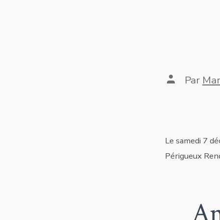
Auteur
Par
Mar
de
la
publication
Le samedi 7 d
Périgueux Rend
Am