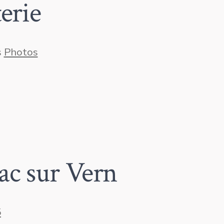
erie
ies
s
Photos
ac sur Vern
5