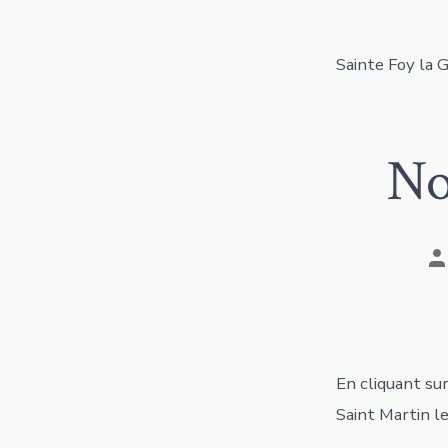
Sainte Foy la 
Noë
A
d
la
pu
En cliquant sur
Saint Martin l