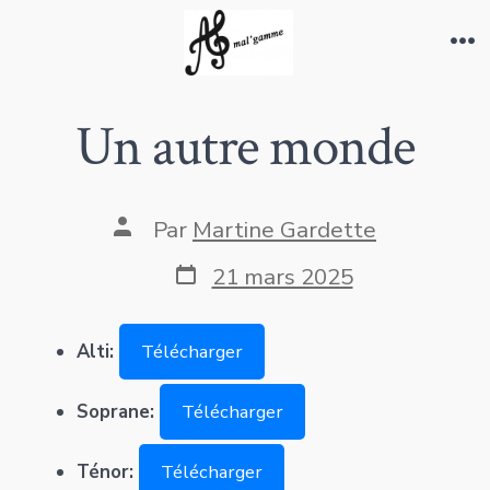
Aller
au
Me
contenu
Un autre monde
Auteur
Par
Martine Gardette
de
la
Date
21 mars 2025
publication
de
publication
Alti:
Télécharger
Soprane:
Télécharger
Ténor:
Télécharger