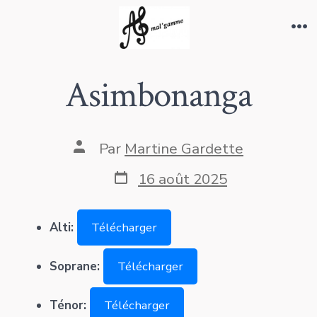
Aller
au
Me
contenu
Asimbonanga
Auteur
Par
Martine Gardette
de
la
Date
16 août 2025
publication
de
publication
Alti:
Télécharger
Soprane:
Télécharger
Ténor:
Télécharger