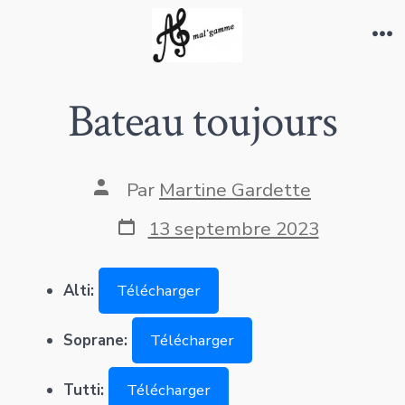
Aller
au
Me
contenu
Bateau toujours
Auteur
Par
Martine Gardette
de
la
Date
13 septembre 2023
publication
de
publication
Alti:
Télécharger
Soprane:
Télécharger
Tutti:
Télécharger