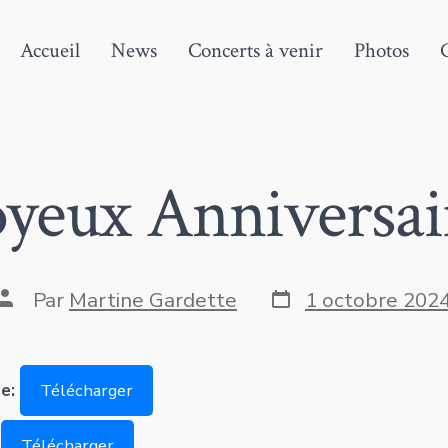
Accueil
News
Concerts à venir
Photos
oyeux Anniversai
Date
Auteur
Par
Martine Gardette
1 octobre 202
de
de
publication
la
publication
ne:
Télécharger
:
Télécharger