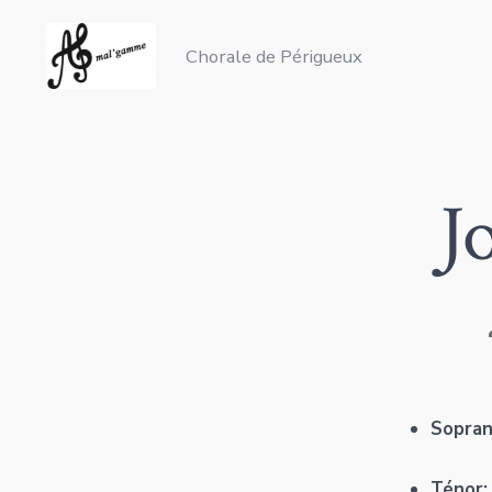
Aller
au
Chorale de Périgueux
contenu
J
Sopra
Ténor