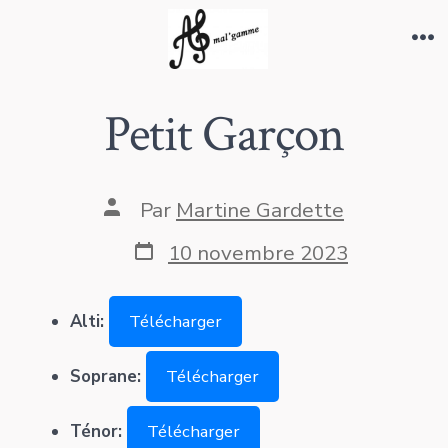
Aller
au
Me
contenu
Petit Garçon
Auteur
Par
Martine Gardette
de
la
Date
10 novembre 2023
publication
de
publication
Alti:
Télécharger
Soprane:
Télécharger
Ténor:
Télécharger